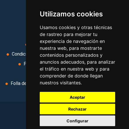
vacaciones, paquetes de
Utilizamos cookies
viajes, y mucho más!
Usamos cookies y otras técnicas
MI AGENCIA
de rastreo para mejorar tu
experiencia de navegación en
Aviso legal
Condiciones de uso
nuestra web, para mostrarte
Condiciones Generales
Ley de Viajes Combinados
contenidos personalizados y
anuncios adecuados, para analizar
Política de privacidad
Uso de cookies
el tráfico en nuestra web y para
Cambiar preferencias de cookies
comprender de donde llegan
nuestros visitantes.
Folla de Reclamación
Area privada
Contacto
Aceptar
Rechazar
©
2026
. Todos los derechos reservados
.
Configurar
Aviso legal