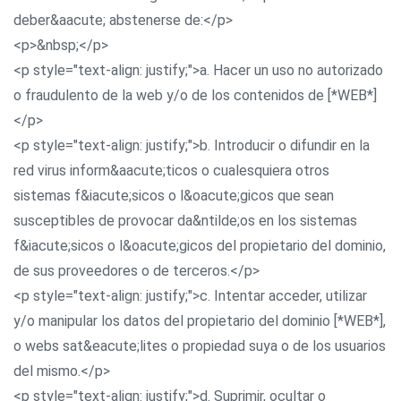
deber&aacute; abstenerse de:</p>
<p>&nbsp;</p>
<p style="text-align: justify;">a. Hacer un uso no autorizado
o fraudulento de la web y/o de los contenidos de [*WEB*]
</p>
<p style="text-align: justify;">b. Introducir o difundir en la
red virus inform&aacute;ticos o cualesquiera otros
sistemas f&iacute;sicos o l&oacute;gicos que sean
susceptibles de provocar da&ntilde;os en los sistemas
f&iacute;sicos o l&oacute;gicos del propietario del dominio,
de sus proveedores o de terceros.</p>
<p style="text-align: justify;">c. Intentar acceder, utilizar
y/o manipular los datos del propietario del dominio [*WEB*],
o webs sat&eacute;lites o propiedad suya o de los usuarios
del mismo.</p>
<p style="text-align: justify;">d. Suprimir, ocultar o