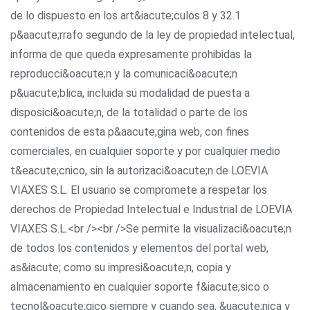
de lo dispuesto en los art&iacute;culos 8 y 32.1
p&aacute;rrafo segundo de la ley de propiedad intelectual,
informa de que queda expresamente prohibidas la
reproducci&oacute;n y la comunicaci&oacute;n
p&uacute;blica, incluida su modalidad de puesta a
disposici&oacute;n, de la totalidad o parte de los
contenidos de esta p&aacute;gina web, con fines
comerciales, en cualquier soporte y por cualquier medio
t&eacute;cnico, sin la autorizaci&oacute;n de LOEVIA
VIAXES S.L. El usuario se compromete a respetar los
derechos de Propiedad Intelectual e Industrial de LOEVIA
VIAXES S.L.<br /><br />Se permite la visualizaci&oacute;n
de todos los contenidos y elementos del portal web,
as&iacute; como su impresi&oacute;n, copia y
almacenamiento en cualquier soporte f&iacute;sico o
tecnol&oacute;gico siempre y cuando sea, &uacute;nica y