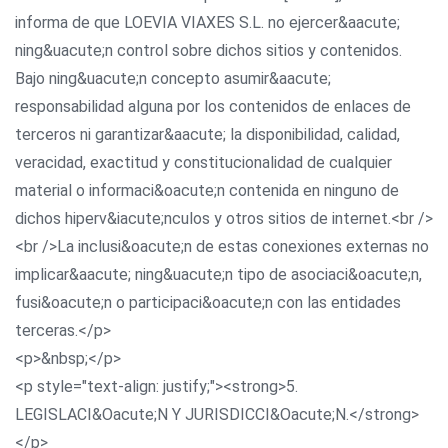
informa de que LOEVIA VIAXES S.L. no ejercer&aacute;
ning&uacute;n control sobre dichos sitios y contenidos.
Bajo ning&uacute;n concepto asumir&aacute;
responsabilidad alguna por los contenidos de enlaces de
terceros ni garantizar&aacute; la disponibilidad, calidad,
veracidad, exactitud y constitucionalidad de cualquier
material o informaci&oacute;n contenida en ninguno de
dichos hiperv&iacute;nculos y otros sitios de internet.<br />
<br />La inclusi&oacute;n de estas conexiones externas no
implicar&aacute; ning&uacute;n tipo de asociaci&oacute;n,
fusi&oacute;n o participaci&oacute;n con las entidades
terceras.</p>
<p>&nbsp;</p>
<p style="text-align: justify;"><strong>5.
LEGISLACI&Oacute;N Y JURISDICCI&Oacute;N.</strong>
</p>