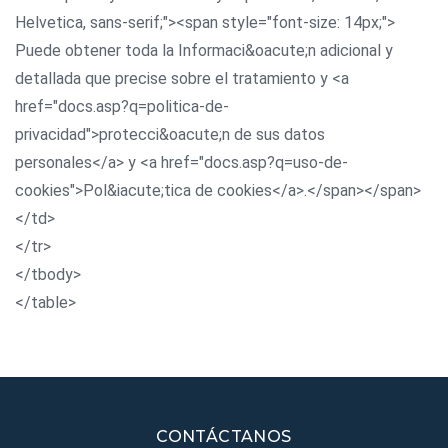
Helvetica, sans-serif;"><span style="font-size: 14px;">
Puede obtener toda la Informaci&oacute;n adicional y
detallada que precise sobre el tratamiento y <a
href="docs.asp?q=politica-de-
privacidad">protecci&oacute;n de sus datos
personales</a> y <a href="docs.asp?q=uso-de-
cookies">Pol&iacute;tica de cookies</a>.</span></span>
</td>
</tr>
</tbody>
</table>
CONTÁCTANOS