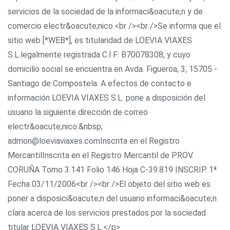
servicios de la sociedad de la informaci&oacute;n y de
comercio electr&oacute;nico.<br /><br />Se informa que el
sitio web [*WEB*], es titularidad de LOEVIA VIAXES
S.L.legalmente registrada C.I.F: B70078308, y cuyo
domicilio social se encuentra en Avda. Figueroa, 3, 15705 -
Santiago de Compostela. A efectos de contacto e
información LOEVIA VIAXES S.L. pone a disposición del
usuario la siguiente dirección de correo
electr&oacute;nico:&nbsp;
admon@loeviaviaxes.comInscrita en el Registro
MercantilInscrita en el Registro Mercantil de PROV.
CORUÑA Tomo 3.141 Folio 146 Hoja C-39.819 INSCRIP. 1ª
Fecha 03/11/2006<br /><br />El objeto del sitio web es
poner a disposici&oacute;n del usuario informaci&oacute;n
clara acerca de los servicios prestados por la sociedad
titular LOEVIA VIAXES S.L.</p>