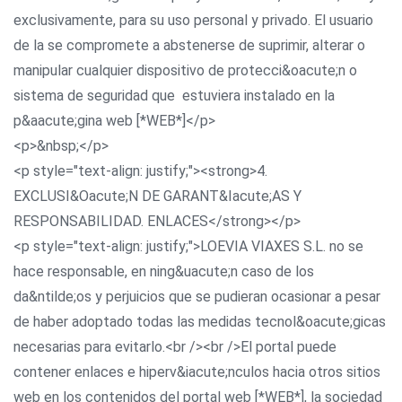
exclusivamente, para su uso personal y privado. El usuario
de la se compromete a abstenerse de suprimir, alterar o
manipular cualquier dispositivo de protecci&oacute;n o
sistema de seguridad que estuviera instalado en la
p&aacute;gina web [*WEB*]</p>
<p>&nbsp;</p>
<p style="text-align: justify;"><strong>4.
EXCLUSI&Oacute;N DE GARANT&Iacute;AS Y
RESPONSABILIDAD. ENLACES</strong></p>
<p style="text-align: justify;">LOEVIA VIAXES S.L. no se
hace responsable, en ning&uacute;n caso de los
da&ntilde;os y perjuicios que se pudieran ocasionar a pesar
de haber adoptado todas las medidas tecnol&oacute;gicas
necesarias para evitarlo.<br /><br />El portal puede
contener enlaces e hiperv&iacute;nculos hacia otros sitios
web en los contenidos del portal web [*WEB*], la sociedad