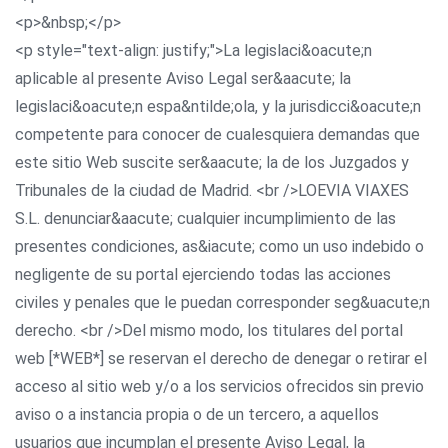
<p>&nbsp;</p>
<p style="text-align: justify;">La legislaci&oacute;n
aplicable al presente Aviso Legal ser&aacute; la
legislaci&oacute;n espa&ntilde;ola, y la jurisdicci&oacute;n
competente para conocer de cualesquiera demandas que
este sitio Web suscite ser&aacute; la de los Juzgados y
Tribunales de la ciudad de Madrid. <br />LOEVIA VIAXES
S.L. denunciar&aacute; cualquier incumplimiento de las
presentes condiciones, as&iacute; como un uso indebido o
negligente de su portal ejerciendo todas las acciones
civiles y penales que le puedan corresponder seg&uacute;n
derecho. <br />Del mismo modo, los titulares del portal
web [*WEB*] se reservan el derecho de denegar o retirar el
acceso al sitio web y/o a los servicios ofrecidos sin previo
aviso o a instancia propia o de un tercero, a aquellos
usuarios que incumplan el presente Aviso Legal, la