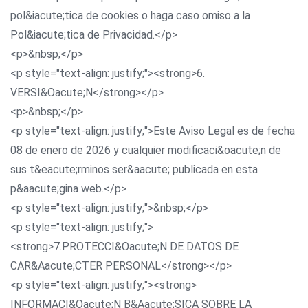
pol&iacute;tica de cookies o haga caso omiso a la
Pol&iacute;tica de Privacidad.</p>
<p>&nbsp;</p>
<p style="text-align: justify;"><strong>6.
VERSI&Oacute;N</strong></p>
<p>&nbsp;</p>
<p style="text-align: justify;">Este Aviso Legal es de fecha
08 de enero de 2026 y cualquier modificaci&oacute;n de
sus t&eacute;rminos ser&aacute; publicada en esta
p&aacute;gina web.</p>
<p style="text-align: justify;">&nbsp;</p>
<p style="text-align: justify;">
<strong>7.PROTECCI&Oacute;N DE DATOS DE
CAR&Aacute;CTER PERSONAL</strong></p>
<p style="text-align: justify;"><strong>
INFORMACI&Oacute;N B&Aacute;SICA SOBRE LA